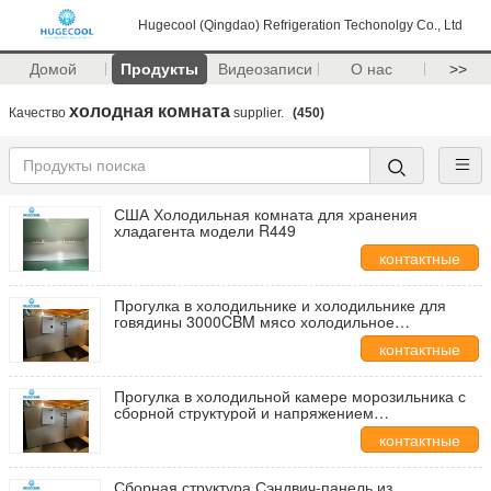
Hugecool (Qingdao) Refrigeration Techonolgy Co., Ltd
Домой
Продукты
Видеозаписи
О нас
>>
холодная комната
Качество
supplier.
(450)
США Холодильная комната для хранения
хладагента модели R449
контактные
данные
Прогулка в холодильнике и холодильнике для
говядины 3000CBM мясо холодильное
оборудование
контактные
данные
Прогулка в холодильной камере морозильника с
сборной структурой и напряжением
220V/380V/400V/440V
контактные
данные
Сборная структура Сэндвич-панель из