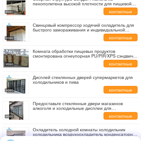
пенополитена высокой плотности для пищевой
обработки
контактные
данные
Свинцовый компрессор ходячий охладитель для
быстрого замораживания и индивидуальной
модульной холодильной комнаты
контактные
данные
Комната обработки пищевых продуктов
смонтирована огнеупорная PU/PIR/XPS сэндвич-
панель для хранения в холодном состоянии
контактные
данные
Дисплей стеклянных дверей супермаркетов для
холодильников и пива
контактные
данные
Предоставьте стеклянные двери магазинов
алкоголя и холодильные дисплеи для
супермаркетов
контактные
данные
Охладитель холодной комнаты холодильник
холодильника воздухоохладитель конденсаторная
установка с охлаждающей мощностью 200 кВт